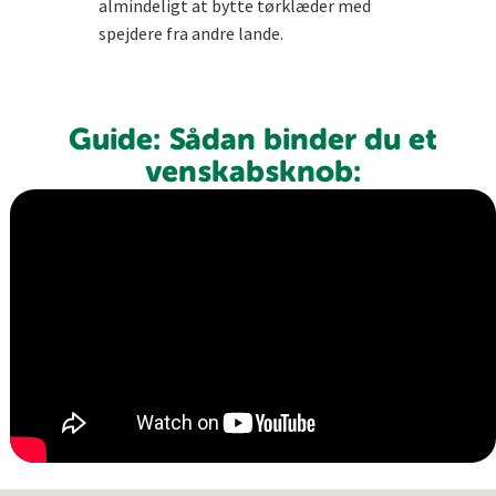
almindeligt at bytte tørklæder med
spejdere fra andre lande.
Guide: Sådan binder du et
venskabsknob: