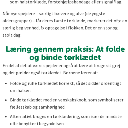
som halstørklæde, førstehjælpsbandage eller signalflag.
Når nye spejdere – særligt bævere og ulve (de yngste
aldersgrupper) – får deres første tørklæde, markerer det ofte en
særlig begivenhed, fx optagelse i flokken. Det er en stor og
stolt dag.
Læring gennem praksis: At folde
og binde tørklædet
En del af det at være spejder er også at lære at bruge sit grej –
og det gælder også tørklædet. Børnene lærer at:
Folde og rulle tørklædet korrekt, så det sidder ordentligt
om halsen.
Binde tørklædet med en venskabsknob, som symboliserer
fællesskab og samhørighed.
Alternativt bruges en tørklædering, som især de mindste
ofte benytter i begyndelsen.