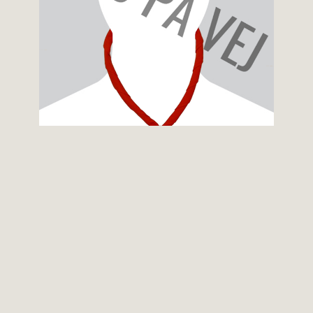
Lars Ravn
Assistent
Larsravn62@gmail.com
+45 60 24 88 91 83